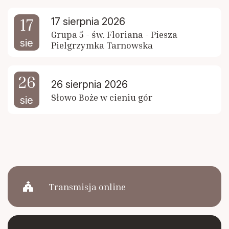
17
17 sierpnia 2026
Grupa 5 - św. Floriana - Piesza
sie
Pielgrzymka Tarnowska
26
26 sierpnia 2026
Słowo Boże w cieniu gór
sie
church
Transmisja online