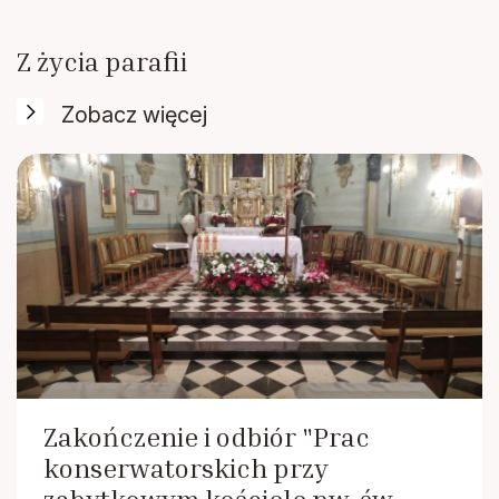
Historia Parafii pisana na nowo
Ogłoszenia parafialne
Ewangelia z dnia
Z życia parafii
Zobacz więcej
Zakończenie i odbiór "Prac
konserwatorskich przy