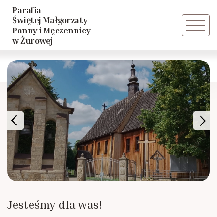
Parafia
Powrót
Świętej Małgorzaty
Panny i Męczennicy
w Żurowej
Duszpasterze
Jesteśmy dla was!