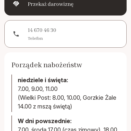
handshake
Przekaż darowiznę
14 670 46 30
phone
Telefon
Porządek nabożeństw
niedziele i święta:
7.00, 9.00, 11.00
(Wielki Post: 8.00, 10.00, Gorzkie Żale
14.00 z mszą świętą)
W dni powszednie:
7.00, środa 17.00 (czas zimowy), 18.00